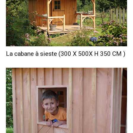
La cabane à sieste (300 X 500X H 350 CM )