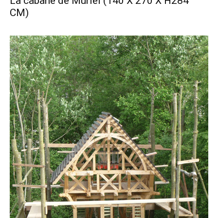
La cabane de Muriel (140 X 270 X H284
CM)