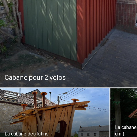
Cabane pour 2 vélos
La cabane
La cabane des lutins
cm )